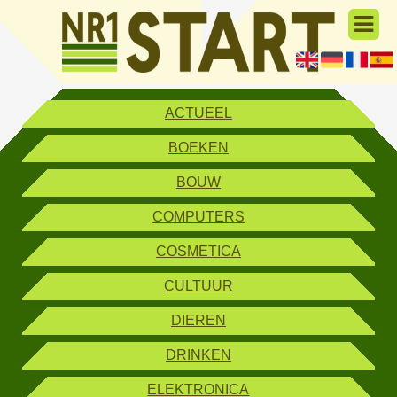
ACTUEEL
BOEKEN
BOUW
COMPUTERS
COSMETICA
CULTUUR
DIEREN
DRINKEN
ELEKTRONICA