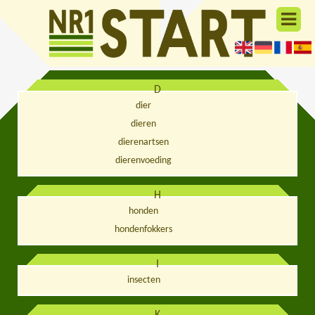
D
dier
dieren
dierenartsen
dierenvoeding
H
honden
hondenfokkers
I
insecten
K