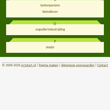
kattenpension
kleindieren
O
ongediertebestrijding
P
puppy
© 2006-2026
nr1start.nl
|
Pagina maken
|
Algemene voorwaarden
|
Contact