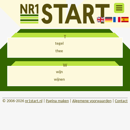
T
tegel
thee
W
wijn
wijnen
© 2006-2026
nr1start.nl
|
Pagina maken
|
Algemene voorwaarden
|
Contact