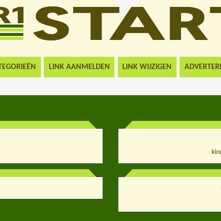
TEGORIEËN
LINK AANMELDEN
LINK WIJZIGEN
ADVERTER
kin