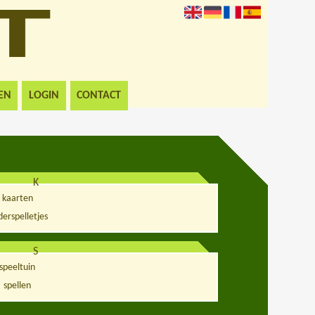
EN
LOGIN
CONTACT
K
kaarten
derspelletjes
S
speeltuin
spellen