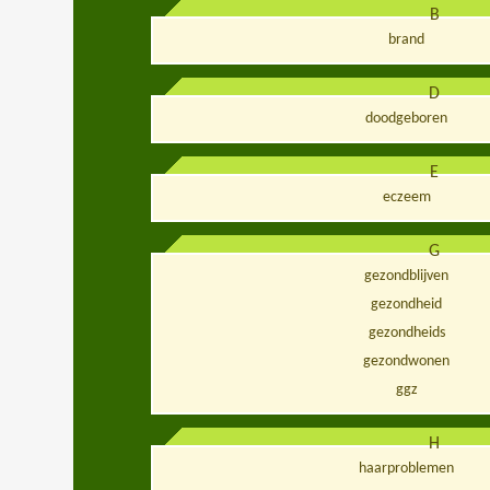
B
brand
D
doodgeboren
E
eczeem
G
gezondblijven
gezondheid
gezondheids
gezondwonen
ggz
H
haarproblemen