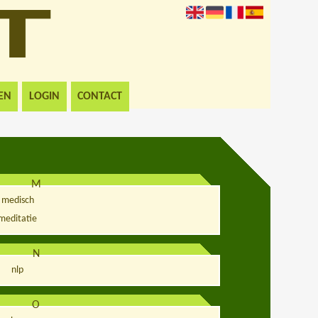
EN
LOGIN
CONTACT
M
medisch
meditatie
N
nlp
O