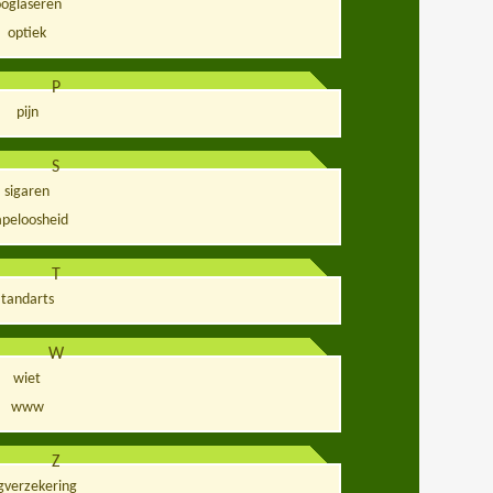
ooglaseren
optiek
P
pijn
S
sigaren
apeloosheid
T
tandarts
W
wiet
www
Z
gverzekering