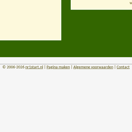
w
© 2006-2026
nr1start.nl
|
Pagina maken
|
Algemene voorwaarden
|
Contact