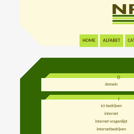
HOME
ALFABET
CA
D
domein
I
ict-bedrijven
internet
internet-vragenlijst
internetbedrijven