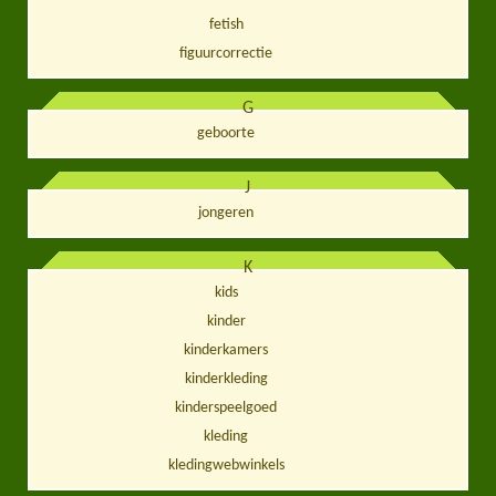
fetish
figuurcorrectie
G
geboorte
J
jongeren
K
kids
kinder
kinderkamers
kinderkleding
kinderspeelgoed
kleding
kledingwebwinkels