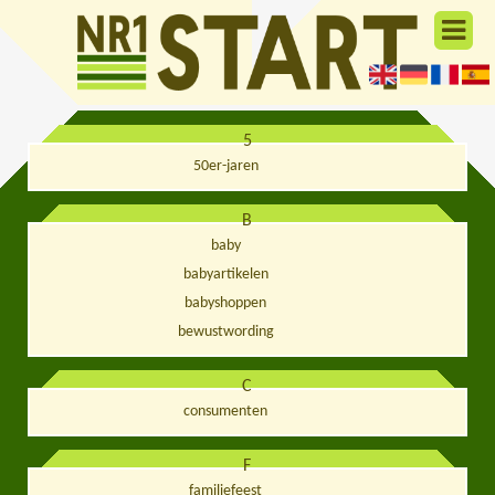
5
50er-jaren
B
baby
babyartikelen
babyshoppen
bewustwording
C
consumenten
F
familiefeest