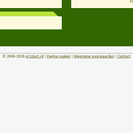
z
© 2006-2026
nr1start.nl
|
Pagina maken
|
Algemene voorwaarden
|
Contact