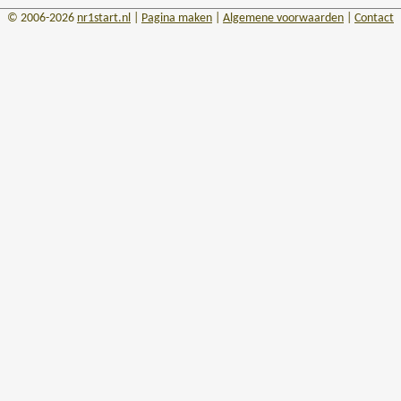
© 2006-2026
nr1start.nl
|
Pagina maken
|
Algemene voorwaarden
|
Contact