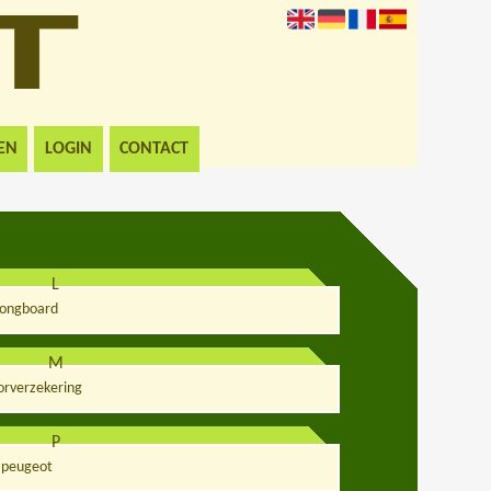
EN
LOGIN
CONTACT
L
longboard
M
rverzekering
P
peugeot