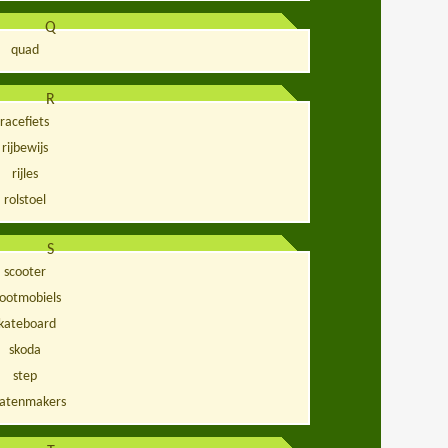
Q
quad
R
racefiets
rijbewijs
rijles
rolstoel
S
scooter
cootmobiels
kateboard
skoda
step
ratenmakers