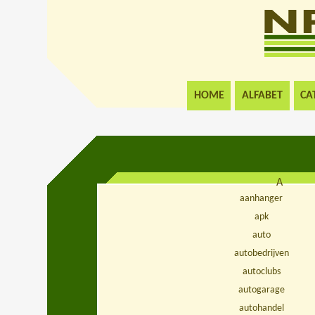
HOME
ALFABET
CA
A
aanhanger
apk
auto
autobedrijven
autoclubs
autogarage
autohandel