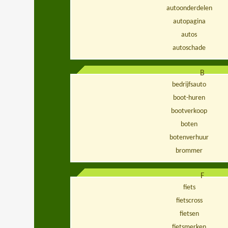
autoonderdelen
autopagina
autos
autoschade
B
bedrijfsauto
boot-huren
bootverkoop
boten
botenverhuur
brommer
F
fiets
fietscross
fietsen
fietsmerken