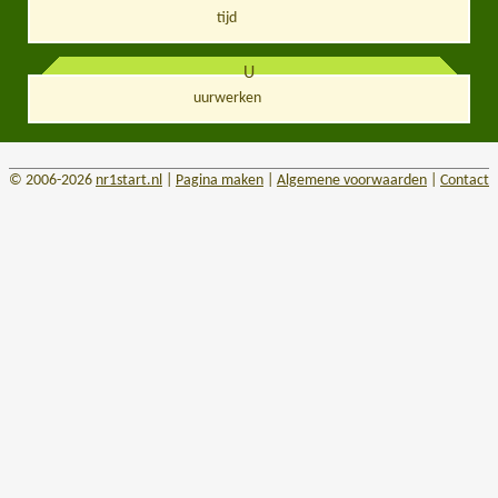
tijd
U
uurwerken
© 2006-2026
nr1start.nl
|
Pagina maken
|
Algemene voorwaarden
|
Contact