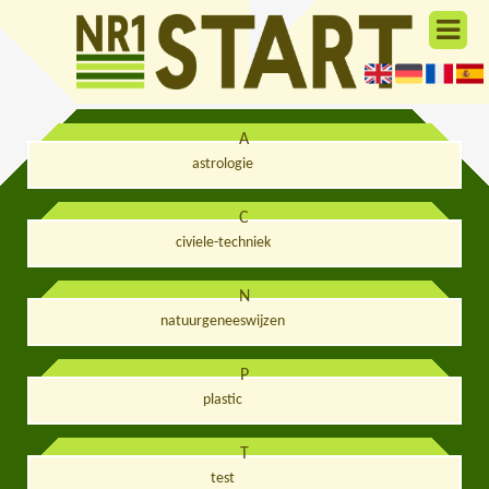
A
astrologie
C
civiele-techniek
N
natuurgeneeswijzen
P
plastic
T
test