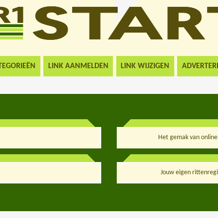
TEGORIEËN
LINK AANMELDEN
LINK WIJZIGEN
ADVERTER
Het gemak van online 
Jouw eigen rittenregi