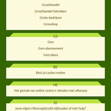
Groothandel
Groothandel-fabrieken
Grote-bedrijven
Growshop
GS
Gsm
Gsm-abonnement
Gsm-plaza
BE
Bets.io casino review
HE
Het gemak van online casino's: betalen met afterpay
JO
Jouw eigen rittenregistratie bijhouden of met hulp?