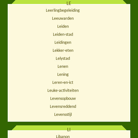
LE
Leerlingbegeleiding
Leeuwarden
Leiden
Leiden-stad
Leidingen
Lekker-eten
Lelystad
Lenen
Lening
Leren-en-ict
Leuke-activiteiten
Levensopbouw
Levensreddend
Levensstijl
LI
Libanon