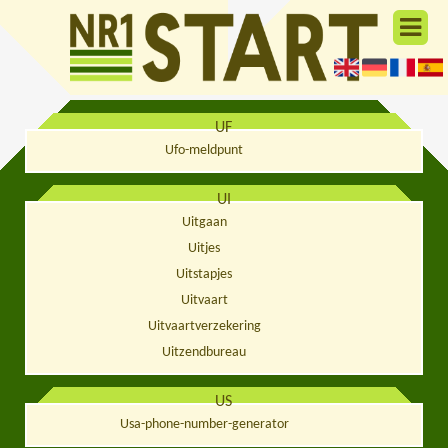
UF
Ufo-meldpunt
UI
Uitgaan
Uitjes
Uitstapjes
Uitvaart
Uitvaartverzekering
Uitzendbureau
US
Usa-phone-number-generator