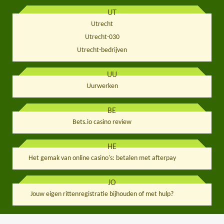
UT
Utrecht
Utrecht-030
Utrecht-bedrijven
UU
Uurwerken
BE
Bets.io casino review
HE
Het gemak van online casino's: betalen met afterpay
JO
Jouw eigen rittenregistratie bijhouden of met hulp?